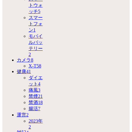
トウォ
ッチ
5
スマー
トフォ
ン
1
モバイ
ルバッ
テリー
2
カメラ
8
X-T5
8
健康
41
ダイエ
ット
4
痛風
3
禁煙
21
禁酒
18
腸活
7
運営
2
2023年
2