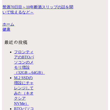
禁酒70日目～10年断酒スリップの話を聞
いて怯えるなど～
ホーム
健康
最近の投稿
フロンティ
アのBTOパ
ソコンのメ
モリ増設
（32GB→64GB）
M.2 SSDの
増設にチャ
レンジして
みた（キオ
クシア
NVMe）
BTOパソコ