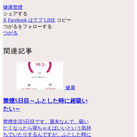
健康
禁煙
シェアする
X
Facebook
はてブ
LINE
コピー
つがるをフォローする
つがる
関連記事
健康
禁煙5日目～ふとした時に超吸い
たい～
禁煙生活5日目です。週末なんで、吸い
たくなったら寝ちゃえばいいという気持
ちでいたりするんですが、ふとした時に