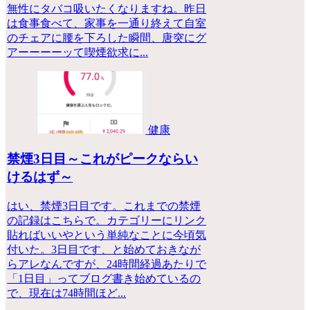
無性にタバコ吸いたくなりますね。昨日
は食事食べて、家事を一通り終えて自室
のチェアに腰を下ろした瞬間、唐突にグ
アーーーーッて喫煙欲求に...
健康
禁煙3日目～これがピークならい
けるはず～
はい、禁煙3日目です。これまでの禁煙
の記録はこちらで。カテゴリーにリンク
貼ればいいやという単純なことに今頃気
付いた。3日目です、と始めておきなが
らアレなんですが、24時間経過あたりで
「1日目」ってブログ書き始めているの
で、現在は74時間ほど...