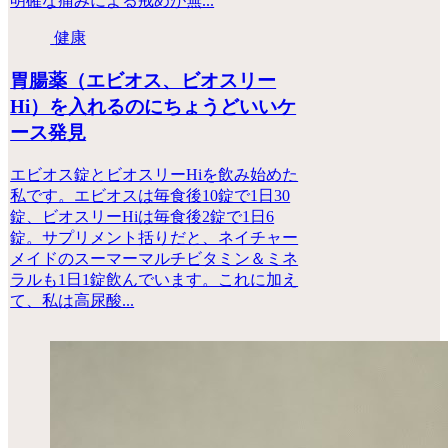
明確な痛みによる戒めが無...
健康
胃腸薬（エビオス、ビオスリー
Hi）を入れるのにちょうどいいケ
ース発見
エビオス錠とビオスリーHiを飲み始めた
私です。エビオスは毎食後10錠で1日30
錠、ビオスリーHiは毎食後2錠で1日6
錠。サプリメント括りだと、ネイチャー
メイドのスーマーマルチビタミン＆ミネ
ラルも1日1錠飲んでいます。これに加え
て、私は高尿酸...