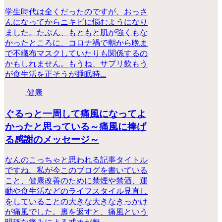
学生時代は全くだったのですが、おっさ
んになってからニキビに悩むようになり
ました。たぶん、もともと肌が強くもな
かったところに、コロナ禍で朝から晩ま
で不織布マスクしていたりも関係するの
かもしれません。もうね、サプリ飲もう
が食生活を正そうが睡眠時...
健康
ぐるっと一周して痛風になってよ
かったと思っている～痛風に捧げ
る感謝のメッセージ～
なんのこっちゃと思われる記事タイトル
ですね。私が今このブログを書いている
こと、健康改善のために禁煙や禁酒、運
動や食生活などのライフスタイル見直し
をしていることの大きな大きなきっかけ
が痛風でした。裏を返すと、痛風という