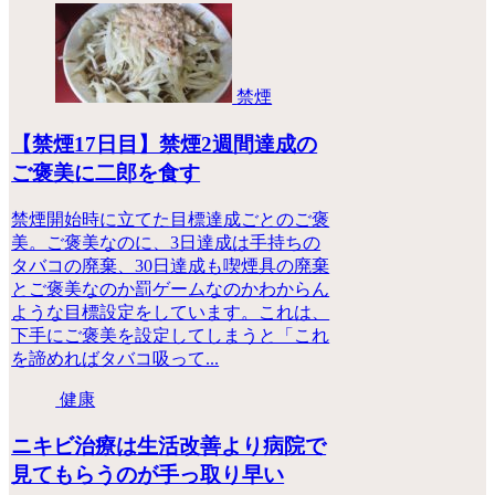
禁煙
【禁煙17日目】禁煙2週間達成の
ご褒美に二郎を食す
禁煙開始時に立てた目標達成ごとのご褒
美。ご褒美なのに、3日達成は手持ちの
タバコの廃棄、30日達成も喫煙具の廃棄
とご褒美なのか罰ゲームなのかわからん
ような目標設定をしています。これは、
下手にご褒美を設定してしまうと「これ
を諦めればタバコ吸って...
健康
ニキビ治療は生活改善より病院で
見てもらうのが手っ取り早い