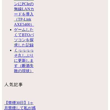
ンにPCIeの
無線LANカ
ードを導入
（TP-Link
AXE5400）
ゲームした
くてBTOパ
ソコンを探
求した記録
くっっっっ
そ久しぶり
に更新しま
す（断酒失
敗の現状）
人気記事
【禁煙30日】1ヶ
月禁煙して私が感