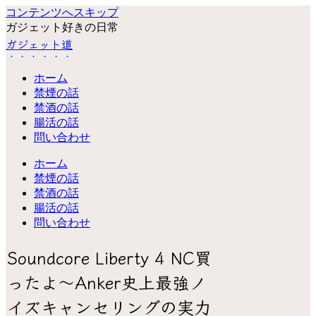
コンテンツへスキップ
ガジェット好きの日常
ガジェット道
ホーム
禁煙の話
禁酒の話
腸活の話
問い合わせ
ホーム
禁煙の話
禁酒の話
腸活の話
問い合わせ
Soundcore Liberty 4 NC買
ったよ～Anker史上最強ノ
イズキャンセリングの実力