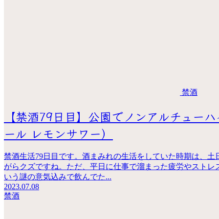
禁酒
【禁酒79日目】公園でノンアルチューハ
ール レモンサワー）
禁酒生活79日目です。酒まみれの生活をしていた時期は、土
がらクズですね。ただ、平日に仕事で溜まった疲労やストレ
いう謎の意気込みで飲んでた...
2023.07.08
禁酒