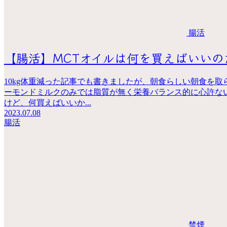
腸活
【腸活】MCTオイルは何を買えばいいの
10kg体重減った記事でも書きましたが、朝食らしい朝食を
ーモンドミルクのみでは脂質が無く栄養バランス的に心許ない
けど、何買えばいいか...
2023.07.08
腸活
禁煙