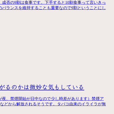
成否の9割は食事です。下手すると10割食事って言いきっ
のバランスを維持することも重要なので9割ということにし
ながるのかは微妙な気もしている
始が夜、禁煙開始が日中なので少し時差があります）禁煙ア
感などから解放されるそうです。タバコ由来のイライラが無