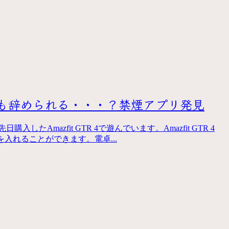
タバコも辞められる・・・？禁煙アプリ発見
入したAmazfit GTR 4で遊んでいます。Amazfit GTR 4
を入れることができます。電卓...