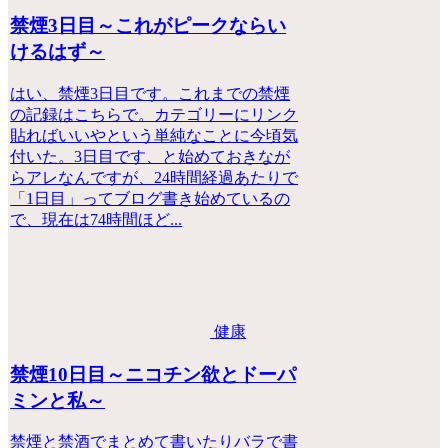
禁煙3日目～これがピークならい
けるはず～
はい、禁煙3日目です。これまでの禁煙
の記録はこちらで。カテゴリーにリンク
貼ればいいやという単純なことに今頃気
付いた。3日目です、と始めておきなが
らアレなんですが、24時間経過あたりで
「1日目」ってブログ書き始めているの
で、現在は74時間ほど...
健康
禁煙10日目～ニコチン欲とドーパ
ミンと私～
禁煙と禁酒でまとめて書いたりバラで書