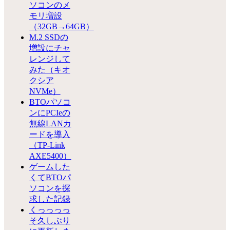
ソコンのメ
モリ増設
（32GB→64GB）
M.2 SSDの
増設にチャ
レンジして
みた（キオ
クシア
NVMe）
BTOパソコ
ンにPCIeの
無線LANカ
ードを導入
（TP-Link
AXE5400）
ゲームした
くてBTOパ
ソコンを探
求した記録
くっっっっ
そ久しぶり