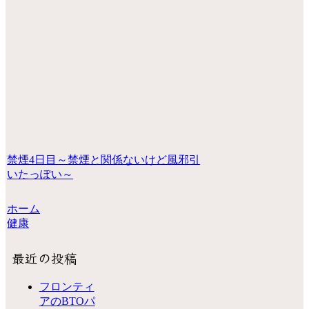
禁煙4日目～禁煙と関係ないけど風邪引
いたっぽい～
ホーム
健康
最近の投稿
フロンティ
アのBTOパ