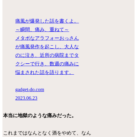
痛風が爆発した話を書くよ。
～瞬間、痛み、重ねて～
メタボなアラフォーおっさん
が痛風発作を起こし、大人な
のに泣き、近所の病院までタ
クシーで行き、数週の痛みに
悩まされた話を語ります。
gadget-do.com
2023.06.23
本当に地獄のような痛みだった。
これまではなんとなく酒をやめて、なん