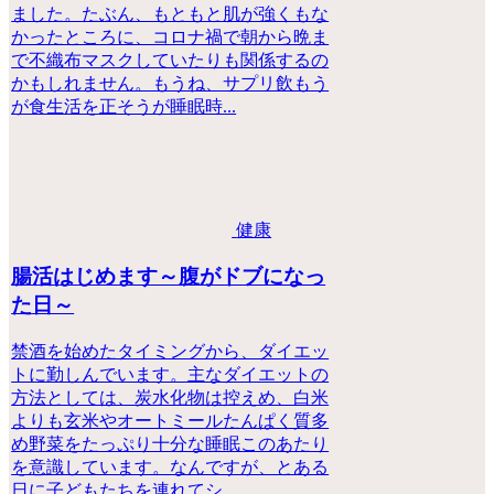
ました。たぶん、もともと肌が強くもな
かったところに、コロナ禍で朝から晩ま
で不織布マスクしていたりも関係するの
かもしれません。もうね、サプリ飲もう
が食生活を正そうが睡眠時...
健康
腸活はじめます～腹がドブになっ
た日～
禁酒を始めたタイミングから、ダイエッ
トに勤しんでいます。主なダイエットの
方法としては、炭水化物は控えめ、白米
よりも玄米やオートミールたんぱく質多
め野菜をたっぷり十分な睡眠このあたり
を意識しています。なんですが、とある
日に子どもたちを連れてシ...