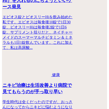
Hi）を入れるのにちょうどいいケ
ース発見
エビオス錠とビオスリーHiを飲み始めた
私です。エビオスは毎食後10錠で1日30
錠、ビオスリーHiは毎食後2錠で1日6
錠。サプリメント括りだと、ネイチャー
メイドのスーマーマルチビタミン＆ミネ
ラルも1日1錠飲んでいます。これに加え
て、私は高尿酸...
健康
ニキビ治療は生活改善より病院で
見てもらうのが手っ取り早い
学生時代は全くだったのですが、おっさ
んになってからニキビに悩むようになり