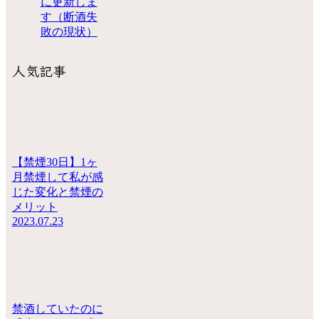
に更新しま
す（断酒失
敗の現状）
人気記事
【禁煙30日】1ヶ
月禁煙して私が感
じた変化と禁煙の
メリット
2023.07.23
禁酒していたのに